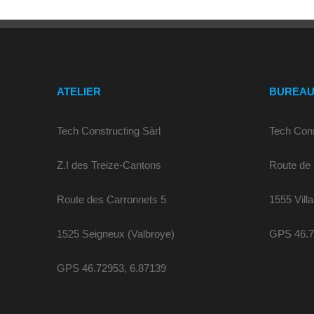
ATELIER
BUREA
Tech Constructing Sàrl
Tech Cons
Z.I des Treize-Cantons
Route de
Route des Carronnets 5
1555 Villa
1525 Seigneux (Valbroye)
GPS 46.7
GPS 46.72953, 6.87139