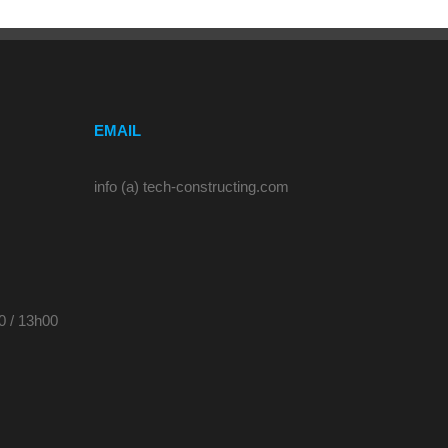
EMAIL
info (a) tech-constructing.com
0 / 13h00