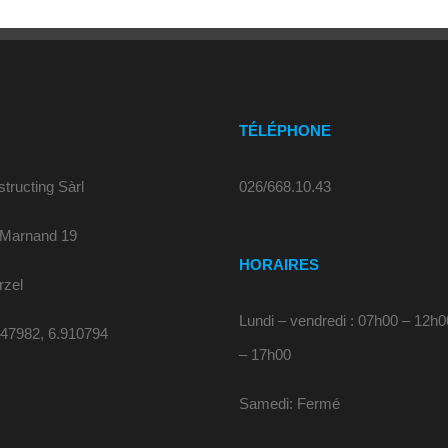
U
TÉLÉPHONE
tructing Sàrl
026/668.10.43
 Marnand 19
HORAIRES
rzel
Lundi – vendredi : 07h00 – 12h0
47982, 6.910794
– 17h00
Samedi: Fermé